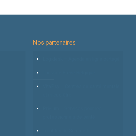
Nos partenaires
Logidesk – Agenda en ligne partagé
Thérapie Brève Belgique
VitaPsy – Centres de santé mentale
et mieux-être
Privium – Services pour les
professionnels de santé
Troubles du Sommeil