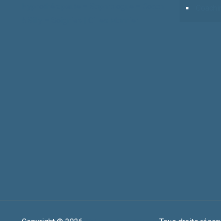
Hypnothérapeute – Sophrologue – Coach
Coachi
à Silly – Soignies | Gilles Monnier