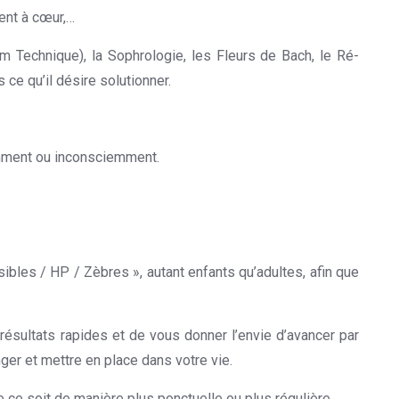
nent à cœur,…
om Technique), la Sophrologie, les Fleurs de Bach, le Ré-
ce qu’il désire solutionner.
thérapeute dans le Hainaut
iemment ou inconsciemment.
bles / HP / Zèbres », autant enfants qu’adultes, afin que
ésultats rapides et de vous donner l’envie d’avancer par
er et mettre en place dans votre vie.
ce soit de manière plus ponctuelle ou plus régulière.