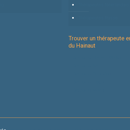
ng
Thérapeutes Néerlandais
Thérapeutes Russe
Trouver un thérapeute e
du Hainaut
Thérapeute Brabant Wallon
Thérapeute Namur
Thérapeute Bruxelles
Thérapeute Liège
Thérapeute Mons