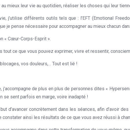
r au mieux leur vie au quotidien, réaliser les choses qui leur tien
, j’utilise différents outils tels que : l’EFT (Emotional Freed
 que je pense nécessaire pour accompagner au mieux chacun dans 
on « Cœur-Corps-Esprit ».
psychologue à Mont-sur-Marchienne
avers tout ce que vous pouvez exprimer, vivre et ressentir, consc
locages, vos douleurs,… Tout est lié !
, j’accompagne de plus en plus de personnes dites « Hypersensi
n se sent parfois en marge, voire inadapté !
but d’avancer concrètement dans les séances, afin d’avoir des r
onstater ainsi les résultats de ce que vous avez réussi à chang
 je vous accompagne dans cette transformation de vous-même, que 