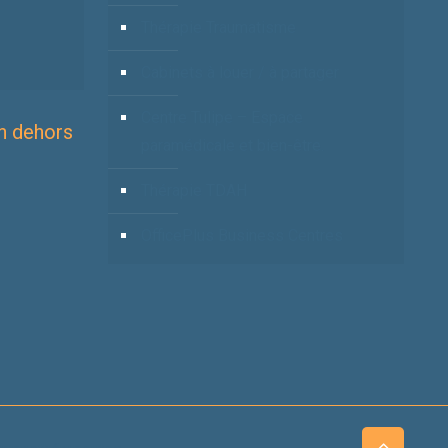
Thérapie Traumatisme
Cabinets à louer / à partager
Centre Tulipe – Espace
n dehors
paramédicale et bien-être.
Thérapie TDAH
OfficePlus Business Centres