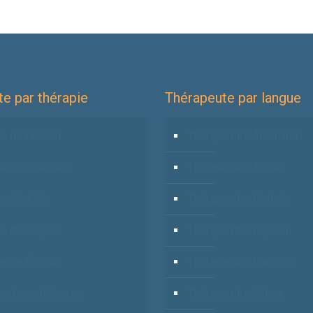
e par thérapie
Thérapeute par langue
e de l’enfant
Thérapeutes Allemand
ie d’adolescent
Thérapeutes Arabe
e d’adulte
Thérapeutes English
ie de couple
Thérapeutes Español
e de famille
Thérapeutes Français
e, hypnothérapie
Thérapeutes Italian