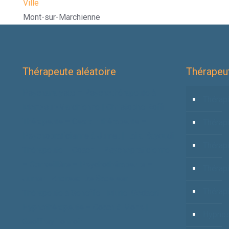
Ville
Mont-sur-Marchienne
Thérapeute aléatoire
Thérapeut
Psychanalyste – Psychothérapeute à
Thérapi
Mont-sur-Marchienne | Christophe Roffi
Thérapeute – Gestalt-thérapeute –
Thérap
Psychopraticienne à Jumet | Laila Bayoudi
Thérapi
Thérapeute – Coach – Psychopraticienne
– Conseillère – Psychothérapeute –
Thérap
Jumet | Andreea De Sadeleer
Thérapi
Thérapeute à Seneffe | Muriel Godaert
Hypnothérapeute – Coach à Mons |
Hypnos
Geoffrey Tonnoir