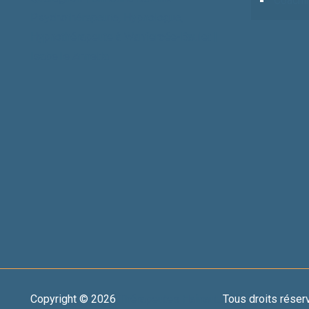
Coachi
Psychothérapeute, Hypnologue,
Hypnothérapeute à Wanfercée-Baulet |
Isabelle Annetta
Copyright © 2026
Thérapeutes Hainaut.
Tous droits réser