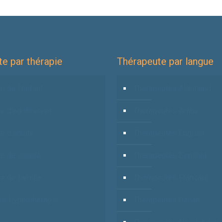
e par thérapie
Thérapeute par langue
e de l’enfant
Thérapeutes Allemand
ie d’adolescent
Thérapeutes Arabe
e d’adulte
Thérapeutes English
ie de couple
Thérapeutes Español
e de famille
Thérapeutes Français
e, hypnothérapie
Thérapeutes Italian