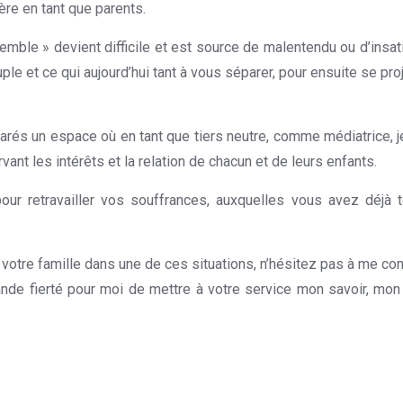
re en tant que parents.
Thérapeute à Mons
mble » devient difficile et est source de malentendu ou d’insatis
ple et ce qui aujourd’hui tant à vous séparer, pour ensuite se pr
séparés un espace où en tant que tiers neutre, comme médiatrice
ant les intérêts et la relation de chacun et de leurs enfants.
our retravailler vos souffrances, auxquelles vous avez déjà 
otre famille dans une de ces situations, n’hésitez pas à me con
ande fierté pour moi de mettre à votre service mon savoir, mon 