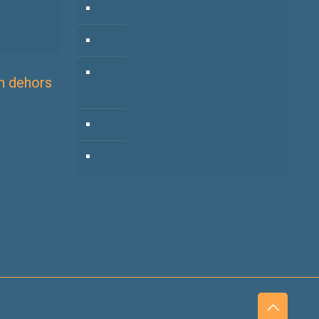
Thérapie Traumatisme
Cabinets à louer / à partager
Centre Tulipe – Espace
n dehors
paramédicale et bien-être.
Thérapie TDAH
OfficePlus Business Centres
 hypnothérapeutes.