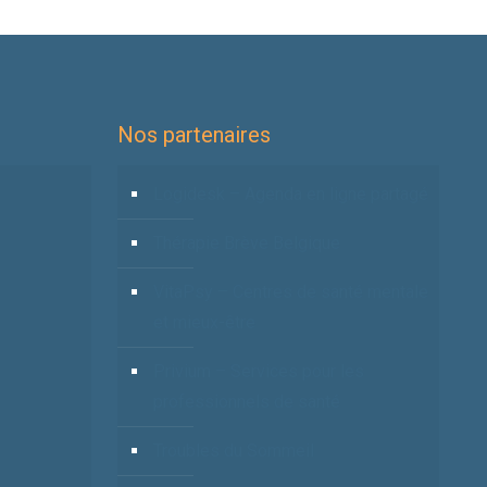
Nos partenaires
Logidesk – Agenda en ligne partagé
Thérapie Brève Belgique
VitaPsy – Centres de santé mentale
et mieux-être
Privium – Services pour les
professionnels de santé
Troubles du Sommeil