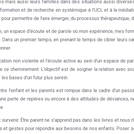
nes mais aussi leurs familles dans des situations aussi diverses 
e formation et de recherche en systémique à l’UCL et à la médiati
 pour permettre de faire émerger, du processus thérapeutique, de
mille, un espace d’écoute et de parole où mon expérience, mes for
tés. Dans un premier temps, en prenant le temps de cibler leurs
onner.
tion non violente et l’écoute active au sein d’un espace de par
e ce cheminement. L’objectif est de soigner la relation avec soi,
 les bases d’un futur plus serein.
re l’enfant et les parents est rompue dans le cadre d’un passag
 une perte de repères ou encore à des attitudes de déviances, ne 
e.
survenir. Être parent ne s’apprend pas dans les livres et nous 
 et gestes pour répondre aux besoins de nos enfants. Poser ses 