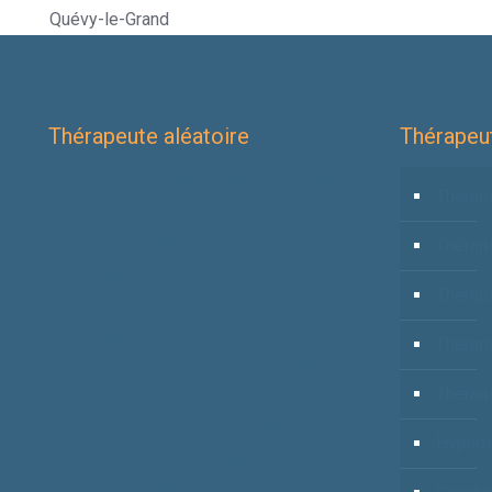
Quévy-le-Grand
Thérapeute aléatoire
Thérapeut
Hypnologue – Naturopathe à Tournai |
Thérapi
Joice Vancoppenolle
Thérapeute à Ath | Olivier Denis
Thérap
Psychotherapeute – Hypnothérapeute à
Thérapi
Tournai | Melissa Caufriez
Psychothérapeute – Coach –
Thérap
Hypnothérapeute à Biercée | Caroline
Thérapi
Horschel
Thérapeute – Coach – Gestalt-thérapeute
Hypnos
– Praticien PNL à Momignies –
Quaregnon | Christine Bafumo