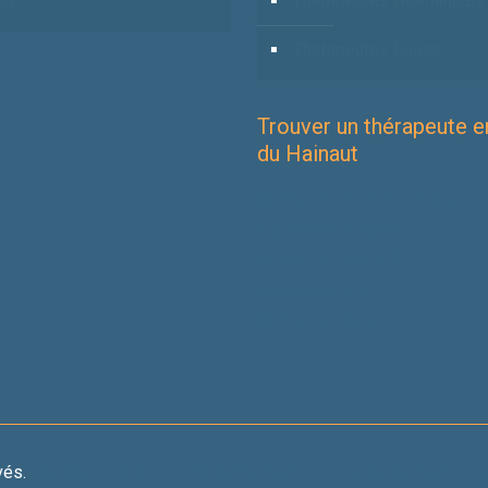
ng
Thérapeutes Néerlandais
Thérapeutes Russe
Trouver un thérapeute e
du Hainaut
Thérapeute Brabant Wallon
Thérapeute Namur
Thérapeute Bruxelles
Thérapeute Liège
Thérapeute Mons
vés.
Privium - Services pour thérapeutes, psychothérapeutes et