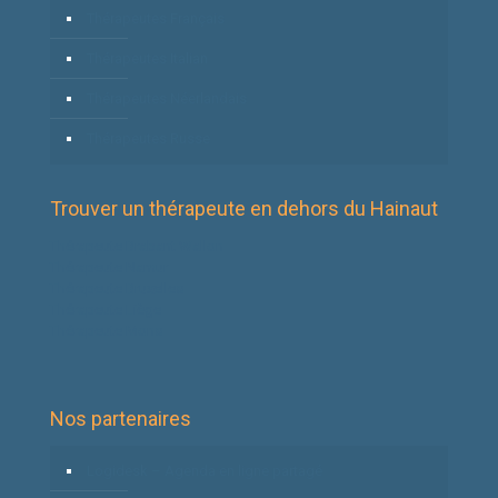
Thérapeutes Français
Thérapeutes Italian
Thérapeutes Néerlandais
Thérapeutes Russe
Trouver un thérapeute en dehors du Hainaut
Thérapeute Brabant Wallon
Thérapeute Namur
Thérapeute Bruxelles
Thérapeute Liège
Thérapeute Mons
Nos partenaires
Logidesk – Agenda en ligne partagé