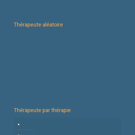
Thérapeute aléatoire
Thérapeute à Mons | Cynthia Avaux
Thérapeute – Coach – Hypnothérapeute – Gestalt-thérapeute
– Praticien PNL – Psychopraticien à Jumet | Lucas De
Sadeleer
Thérapeute – Hypnothérapeute – Coach à Mons | Françoise
Spietaels
Coach – Sexologue à Péruwelz – Le Rœulx | Véronique Pollet
Coach – Hypnothérapeute à Nalinnes | Nathalie Debelle
Thérapeute – Hypnothérapeute – Psychopraticienne –
Sophrologue à Tournai | Sophie Lorthioir
Thérapeute par thérapie
Thérapie de l’enfant