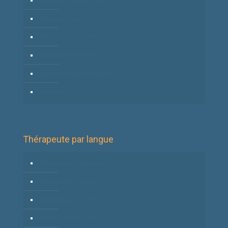
Thérapie d’adolescent
Thérapie d’adulte
Thérapie de couple
Thérapie de famille
Hypnose, hypnothérapie
Coaching
Thérapeute par langue
Thérapeutes Allemand
Thérapeutes Arabe
Thérapeutes English
Thérapeutes Español