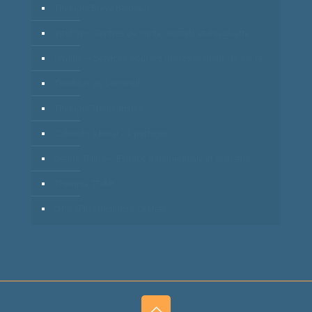
Thérapie Brève Belgique
VitaPsy – Centres de santé mentale et mieux-être
Privium – Services pour les professionnels de santé
Troubles du Sommeil
Thérapie Traumatisme
Cabinets à louer / à partager
Centre Tulipe – Espace paramédicale et bien-être.
Thérapie TDAH
OfficePlus Business Centres