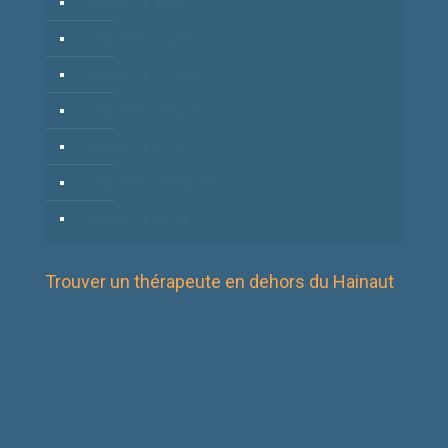
Thérapeutes Arabe
Thérapeutes English
Thérapeutes Español
Thérapeutes Français
Thérapeutes Italian
Thérapeutes Néerlandais
Thérapeutes Russe
Trouver un thérapeute en dehors du Hainaut
Thérapeute Brabant Wallon
Thérapeute Namur
Thérapeute Bruxelles
Thérapeute Liège
Thérapeute Mons