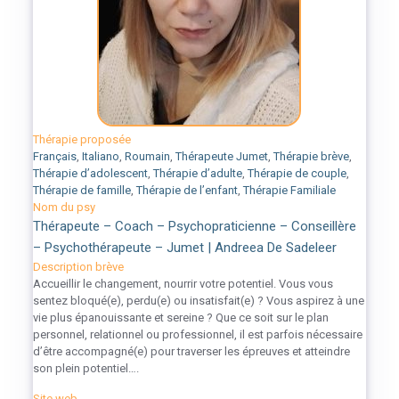
Thérapie proposée
Français
,
Italiano
,
Roumain
,
Thérapeute Jumet
,
Thérapie brève
,
Thérapie d’adolescent
,
Thérapie d’adulte
,
Thérapie de couple
,
Thérapie de famille
,
Thérapie de l’enfant
,
Thérapie Familiale
Nom du psy
Thérapeute – Coach – Psychopraticienne – Conseillère
– Psychothérapeute – Jumet | Andreea De Sadeleer
Description brève
Accueillir le changement, nourrir votre potentiel. Vous vous
sentez bloqué(e), perdu(e) ou insatisfait(e) ? Vous aspirez à une
vie plus épanouissante et sereine ? Que ce soit sur le plan
personnel, relationnel ou professionnel, il est parfois nécessaire
d’être accompagné(e) pour traverser les épreuves et atteindre
son plein potentiel….
Site web