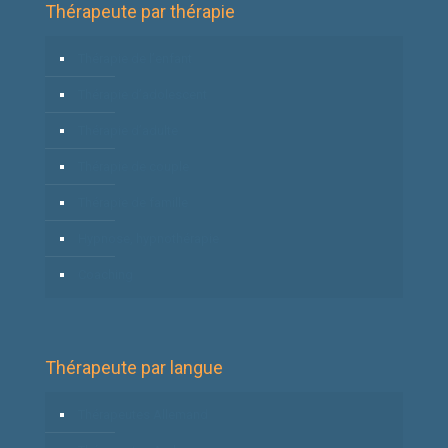
Thérapeute par thérapie
Thérapie de l’enfant
Thérapie d’adolescent
Thérapie d’adulte
Thérapie de couple
Thérapie de famille
Hypnose, hypnothérapie
Coaching
Thérapeute par langue
Thérapeutes Allemand