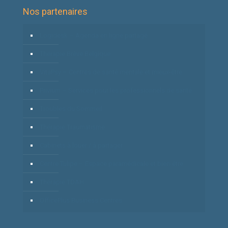
Nos partenaires
Logidesk – Agenda en ligne partagé
Thérapie Brève Belgique
VitaPsy – Centres de santé mentale et mieux-être
Privium – Services pour les professionnels de santé
Troubles du Sommeil
Thérapie Traumatisme
Cabinets à louer / à partager
Centre Tulipe – Espace paramédicale et bien-être.
Thérapie TDAH
OfficePlus Business Centres