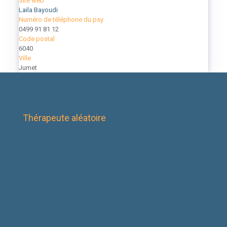
Site web
Laila Bayoudi
Numéro de téléphone du psy
0499 91 81 12
Code postal
6040
Ville
Jumet
Thérapeute aléatoire
Thérapeute à Pont-à-Celles | Anne Laurent
Thérapeute à Ransart | Nancy Buelens
Thérapeute à Seneffe | Muriel Godaert
Coach – Hypnothérapeute à Nalinnes | Nathalie Debelle
Coach à Jumet | Fréderic Corbisier
Thérapeute – Hypnologue – hypnothérapeute à Kain | Jamila
Bahrani